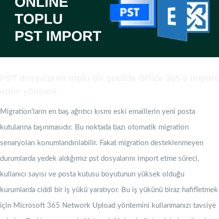
PST dosyalarını toplu bir şekilde Office 365’e import
etme yöntemi
Migration’ların en baş ağrıtıcı kısmı eski emaillerin yeni posta
kutularına taşınmasıdır. Bu noktada bazı otomatik migration
senaryoları konumlandırılabilir. Fakat migration desteklenmeyen
durumlarda yedek aldığımız pst dosyalarını import etme süreci,
kullanıcı sayısı ve posta kutusu boyutunun yüksek olduğu
kurumlarda ciddi bir iş yükü yaratıyor. Bu iş yükünü biraz hafifletmek
için Microsoft 365 Network Upload yöntemini kullanmanızı tavsiye