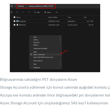
Bilgisayarımda sakladığım PST dosyalarını Azure
Storage Account’a yüklemek için komut satırında aşağıdaki komutu ça
Azcopy.exe komutu ardından önce bilgisayardaki pst dosyalarının b
Azure Storage Account için oluşturduğumuz SAS key’I kullanıyorum.