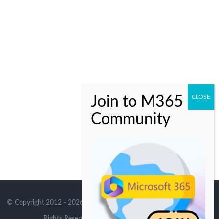
© Copyright 2012 -
2026 | Avada Theme by
Theme Fusion
| All
Rights Reserved | Powered by
WordPress