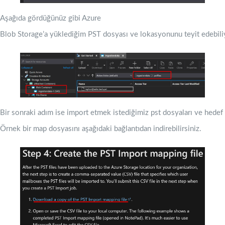
Aşağıda gördüğünüz gibi Azure
Blob Storage’a yüklediğim PST dosyası ve lokasyonunu teyit edebil
Bir sonraki adım ise import etmek istediğimiz pst dosyaları ve hedef
Örnek bir map dosyasını aşağıdaki bağlantıdan indirebilirsiniz.