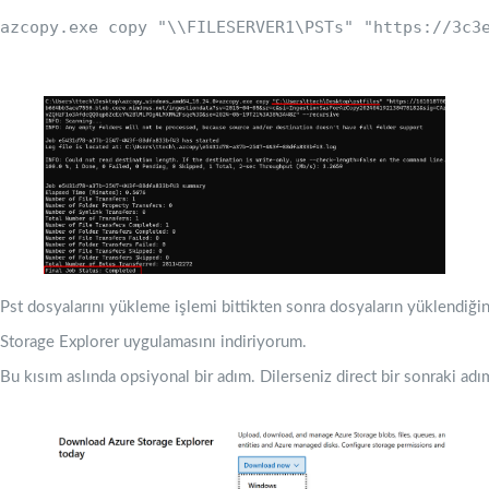
azcopy.exe copy "\\FILESERVER1\PSTs" "https://3c3
Pst dosyalarını yükleme işlemi bittikten sonra dosyaların yüklendiğ
Storage Explorer uygulamasını indiriyorum.
Bu kısım aslında opsiyonal bir adım. Dilerseniz direct bir sonraki adım