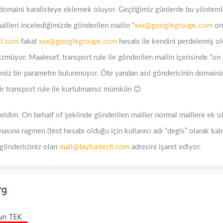
 domaini karalisteye eklemek oluyor. Geçtiğimiz günlerde bu yönteml
lleri incelediğimizde gönderilen mailin “
xxx@googlegroups.com
on
l.com
fakat
xxx@googlegroups.com
hesabı ile kendini perdelemiş olu
müyor. Maalesef, transport rule ile gönderilen mailin içerisinde “on 
ğimiz bir parametre bulunmuyor. Öte yandan asıl göndericinin domain
ir transport rule ile kurtulmamız mümkün 😊
geldim. On behalf of şeklinde gönderilen mailler normal maillere ek o
asına ragmen (test hesabı olduğu için kullanıcı adı “degis” olarak kal
 göndericimiz olan
mail@tayfuntech.com
adresini işaret ediyor.