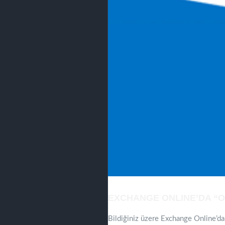
EXCHANGE ONLINE’DA “O
Bildiğiniz üzere Exchange Online’da