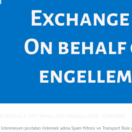
N BEHALF OF” MAILLERI ENGELLEME YÖNTEMİ
 istenmeyen postaları önlemek adına Spam filtresi ve Transport Rule g