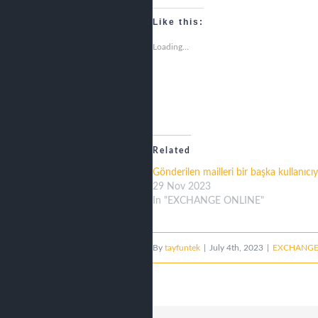
Like this:
Loading...
Related
Gönderilen mailleri bir başka kullanıc
29 Nov 2023
In "EXCHANGE ONLINE"
By
tayfuntek
|
July 4th, 2023
|
EXCHANGE