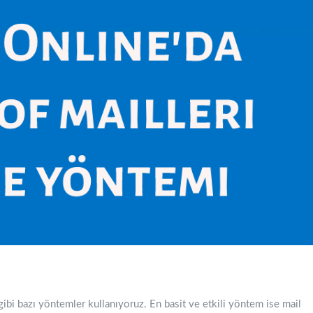
ibi bazı yöntemler kullanıyoruz. En basit ve etkili yöntem ise mail