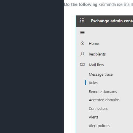
Do the following
kısmında ise maill