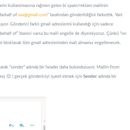
erin kullanılmasına rağmen gelen bi spam/reklam mailinin
behalf of
xxx@gmail.com
” tarafından gönderildiğini farkettik. Yani
yor. Gönderici farklı gmail adreslerini kullandığı için sadece
behalf of” ibaresi varsa bu maili engelle de diyemiyoruz. Çünkü “on
ini bloklasak tüm gmail adreslerinden mail almamız engellenecek.
larak “sender” adında bir header daha bulunduruyor. Mailin From
mış 😊 ) gerçek göndericiyi işaret etmek için
Sender
adında bir