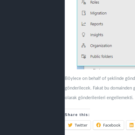
Böylece on behalf of şeklinde gönder
gönderilecek. Fakat bu domainden gel
olarak gönderilenleri engellemekti.
Share this:
Twitter
Facebook