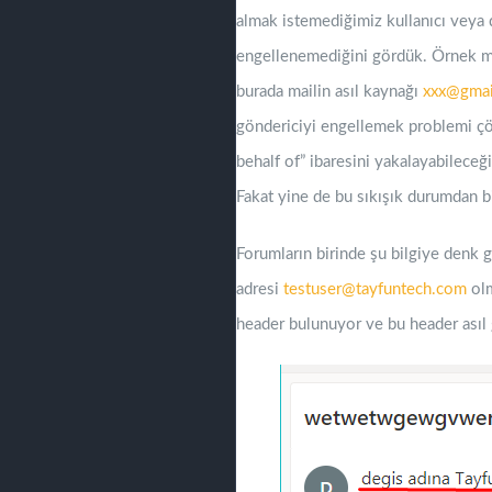
almak istemediğimiz kullanıcı veya
engellenemediğini gördük. Örnek mai
burada mailin asıl kaynağı
xxx@gmai
göndericiyi engellemek problemi çöz
behalf of” ibaresini yakalayabilece
Fakat yine de bu sıkışık durumdan b
Forumların birinde şu bilgiye denk 
adresi
testuser@tayfuntech.com
olm
header bulunuyor ve bu header asıl