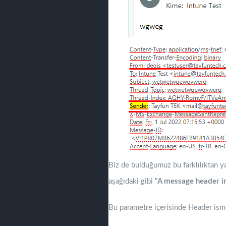
Biz de bulduğumuz bu farklılıktan ya
aşağıdaki gibi
“A message header i
Bu parametre içerisinde Header ism