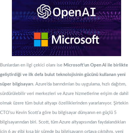
Bunlardan en ilgi çekici olanı ise
Microsoft’un Open AI ile birlikte
geliştirdiği ve ilk defa bulut teknolojisinin gücünü kullanan yeni
süper bilgisayarı
. Azure’da barındırılan bu uygulama, hızlı dağıtım,
sürdürülebilir veri merkezleri ve Azure hizmetlerine erişim de dahil
olmak üzere tüm bulut altyapı özelliklerinden yararlanıyor. Şirtekin
CTO’su Kevin Scott’a göre bu bilgisayar dünyanın en güçlü 5
bilgisayarından biri. Scott, tüm Azure altyapısından faydalandıkları
için 6 ay gibi kısa bir sürede bu bilgisayarın ortaya çıktığını, yeni