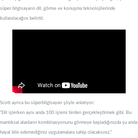
süper bilgisayarın dil, görme ve konuşma teknolojilerinde
kullanılacağını belirtti.
Scott ayrıca bu süperbilgisayarı şöyle anlatıyor:
“Dil işlerken aynı anda 100 işlemi birden gerçekleştirmek gibi. Bu
mantıksal alanların kombinasyonunu görmeye başladığınızda şu anda
hayal bile edemediğiniz uygulamalara sahip olacaksınız.”