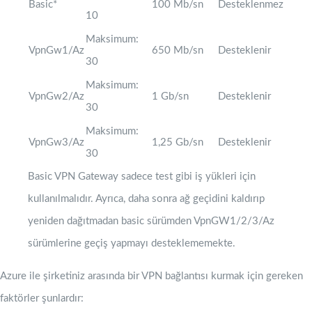
Basic*
100 Mb/sn
Desteklenmez
10
Maksimum:
VpnGw1/Az
650 Mb/sn
Desteklenir
30
Maksimum:
VpnGw2/Az
1 Gb/sn
Desteklenir
30
Maksimum:
VpnGw3/Az
1,25 Gb/sn
Desteklenir
30
Basic VPN Gateway sadece test gibi iş yükleri için
kullanılmalıdır. Ayrıca, daha sonra ağ geçidini kaldırıp
yeniden dağıtmadan basic sürümden VpnGW1/2/3/Az
sürümlerine geçiş yapmayı desteklememekte.
Azure ile şirketiniz arasında bir VPN bağlantısı kurmak için gereken
faktörler şunlardır: