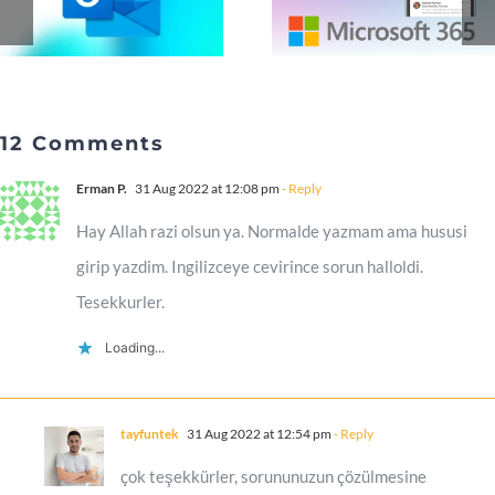
12 Comments
Erman P.
31 Aug 2022 at 12:08 pm
- Reply
Hay Allah razi olsun ya. Normalde yazmam ama hususi
girip yazdim. Ingilizceye cevirince sorun halloldi.
Tesekkurler.
Loading...
tayfuntek
31 Aug 2022 at 12:54 pm
- Reply
çok teşekkürler, sorununuzun çözülmesine