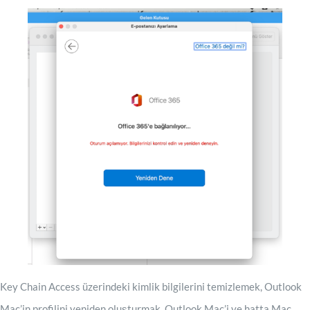
Key Chain Access üzerindeki kimlik bilgilerini temizlemek, Outlook
Mac’in profilini yeniden oluşturmak, Outlook Mac’i ve hatta Mac