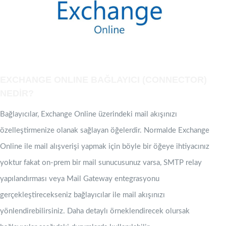
EXCHANGE ONLINE BAĞLAYICI (CONNECTOR)
NEDİR?
Bağlayıcılar, Exchange Online üzerindeki mail akışınızı
özelleştirmenize olanak sağlayan öğelerdir. Normalde Exchange
Online ile mail alışverişi yapmak için böyle bir öğeye ihtiyacınız
yoktur fakat on-prem bir mail sunucusunuz varsa, SMTP relay
yapılandırması veya Mail Gateway entegrasyonu
gerçekleştirecekseniz bağlayıcılar ile mail akışınızı
yönlendirebilirsiniz. Daha detaylı örneklendirecek olursak