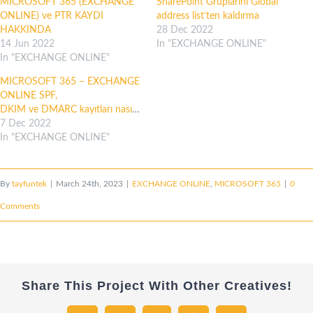
MICROSOFT 365 (EXCHANGE
SharePoint Gruplarını Global
ONLINE) ve PTR KAYDI
address list’ten kaldırma
HAKKINDA
28 Dec 2022
14 Jun 2022
In "EXCHANGE ONLINE"
In "EXCHANGE ONLINE"
MICROSOFT 365 – EXCHANGE
ONLINE SPF,
DKIM ve DMARC kayıtları nasıl etkinleştirilir?
7 Dec 2022
In "EXCHANGE ONLINE"
By
tayfuntek
|
March 24th, 2023
|
EXCHANGE ONLINE
,
MICROSOFT 365
|
0
Comments
Share This Project With Other Creatives!