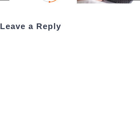
Leave a Reply