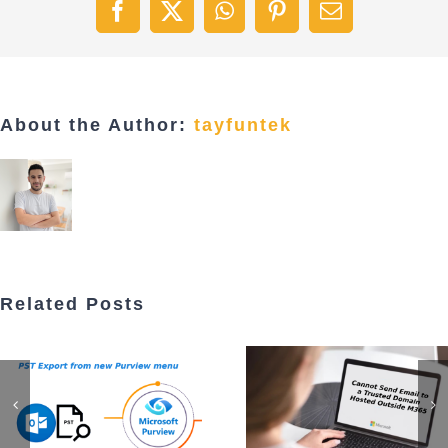
Facebook
X
WhatsApp
Pinterest
Email
About the Author:
tayfuntek
Related Posts