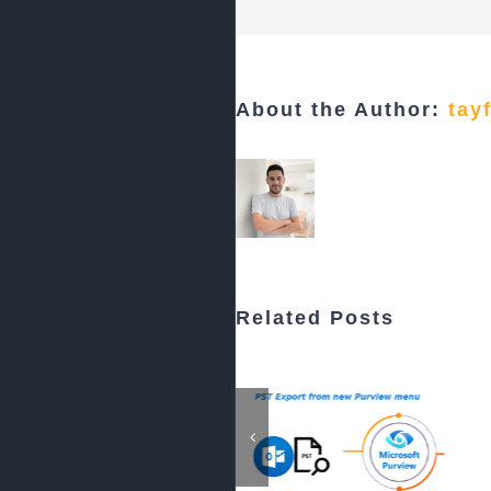
About the Author:
tay
Related Posts