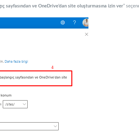
gıç sayfasından ve OneDrive’dan site oluşturmasına izin ver
” seçene