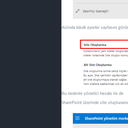
Aslında
klasik ayarlar
sayfasını görü
Bu nedenle yönetici hesabı ile de
SharePoint üzerinde site oluşturama