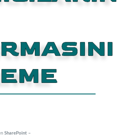
en
SharePoint –