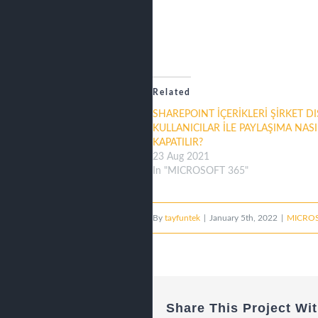
Related
SHAREPOINT İÇERİKLERİ ŞİRKET DI
KULLANICILAR İLE PAYLAŞIMA NASIL
KAPATILIR?
23 Aug 2021
In "MICROSOFT 365"
By
tayfuntek
|
January 5th, 2022
|
MICROS
Share This Project Wit