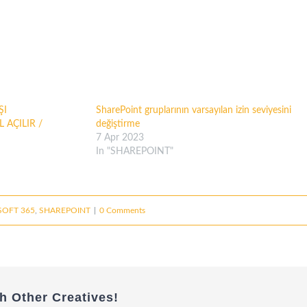
ŞI
SharePoint gruplarının varsayılan izin seviyesini
 AÇILIR /
değiştirme
7 Apr 2023
In "SHAREPOINT"
OFT 365
,
SHAREPOINT
|
0 Comments
h Other Creatives!