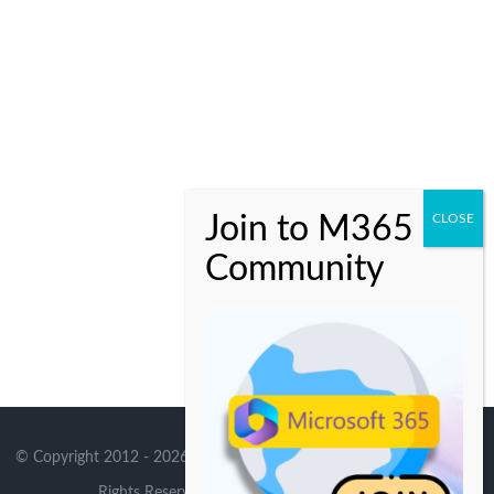
© Copyright 2012 -
2026 | Avada Theme by
Theme Fusion
| All
Rights Reserved | Powered by
WordPress