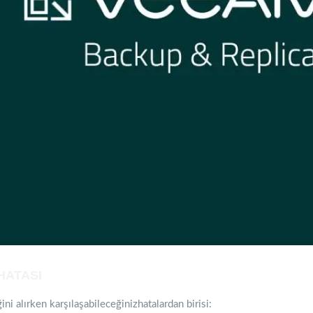
HATASI
 alırken karşılaşabileceğinizhatalardan birisi: