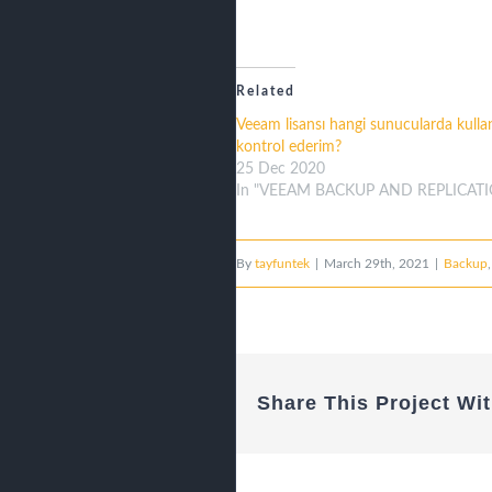
Related
Veeam lisansı hangi sunucularda kullan
kontrol ederim?
25 Dec 2020
In "VEEAM BACKUP AND REPLICAT
By
tayfuntek
|
March 29th, 2021
|
Backup
Share This Project Wit