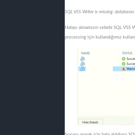
SQL VSS Writer is missing: databases 
Hatayı almamızın sebebi SQL VSS Wri
processing için kullandığımız kullanıc
Sorunu aşmak için hata aldığınız SQ