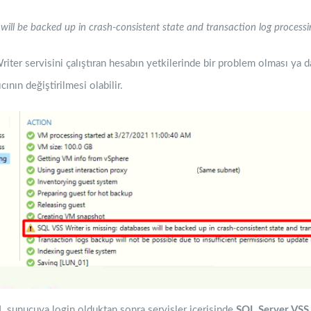
will be backed up in crash-consistent state and transaction log processi
ter servisini çalıştıran hesabın yetkilerinde bir problem olması ya 
ının değiştirilmesi olabilir.
L sunucuya login olduktan sonra servisler içerisinde
SQL Server VSS