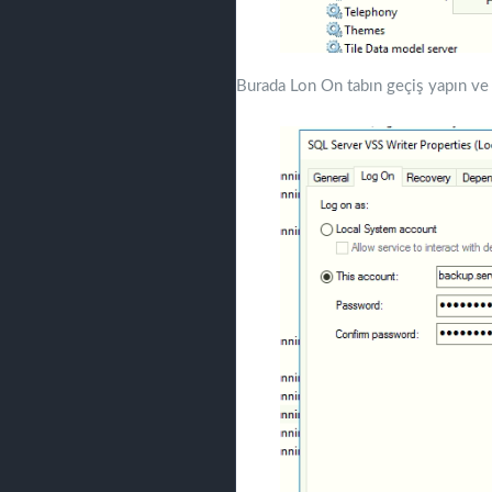
Burada Lon On tabın geçiş yapın ve s