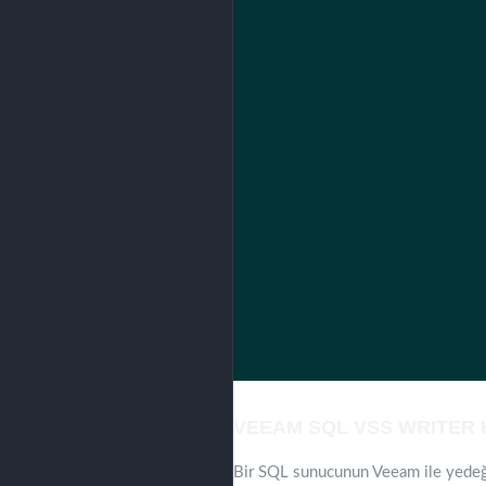
VEEAM SQL VSS WRITER 
Bir SQL sunucunun Veeam ile yedeğini