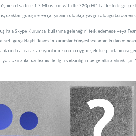
görüşmeleri sadece 1.7 Mbps bantwith ile 720p HD kalitesinde gerçekl
ams, uzaktan görüşme ve çalışmanın oldukça yaygın olduğu bu dönemd
luş hala Skype Kurumsal kullanma geleneğini terk edemese veya Team
hızlı gerçekleşti. Teams’in kurumlar bünyesinde artan kullanımından
anlarında alınacak aksiyonların kuruma uygun şekilde planlanması gere
or. Uzmanlar da Teams ile ilgili yetkinliğini belge altına almak için