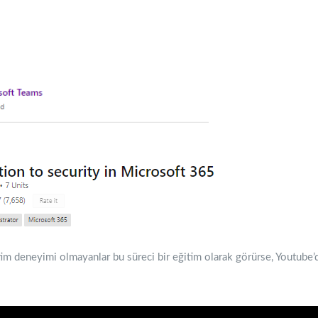
im deneyimi olmayanlar bu süreci bir eğitim olarak görürse, Youtube’