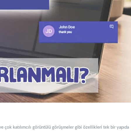
 çok katılımcılı görüntülü görüşmeler gibi özellikleri tek bir yapıda