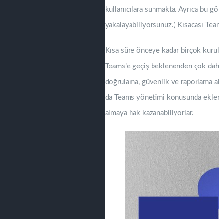
kullanıcılara sunmakta. Ayrıca bu 
yakalayabiliyorsunuz.) Kısacası Te
Kısa süre önceye kadar birçok kuru
Teams’e geçiş beklenenden çok daha 
doğrulama, güvenlik ve raporlama al
da Teams yönetimi konusunda ekleniy
almaya hak kazanabiliyorlar.