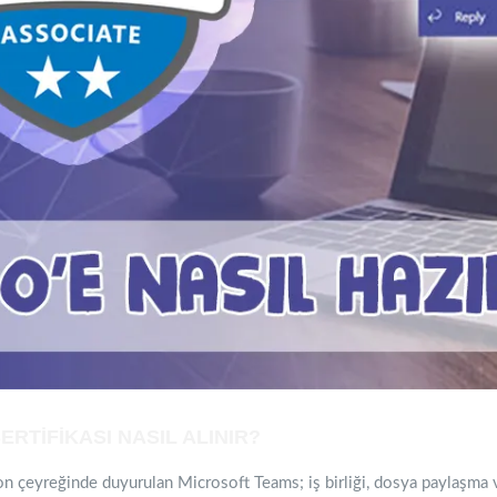
RTİFİKASI NASIL ALINIR?
n çeyreğinde duyurulan Microsoft Teams; iş birliği, dosya paylaşma ve