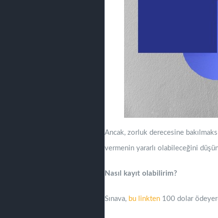
Ancak, zorluk derecesine bakılmaksı
vermenin yararlı olabileceğini düş
Nasıl kayıt olabilirim?
Sınava,
bu linkten
100 dolar ödeyerek