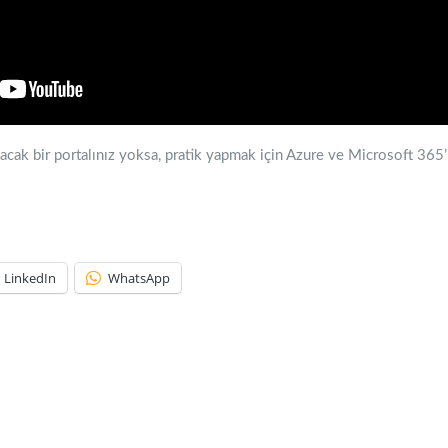
yacak bir portalınız yoksa, pratik yapmak için Azure ve Microsoft 365
LinkedIn
WhatsApp