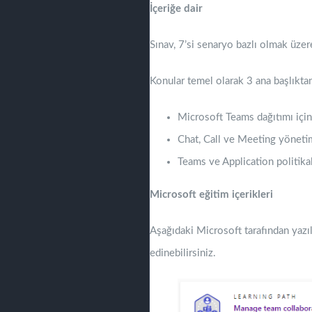
İçeriğe dair
Sınav, 7’si senaryo bazlı olmak üz
Konular temel olarak 3 ana başlıkta
Microsoft Teams dağıtımı için
Chat, Call ve Meeting yöneti
Teams ve Application politikal
Microsoft eğitim içerikleri
Aşağıdaki Microsoft tarafından yazı
edinebilirsiniz.