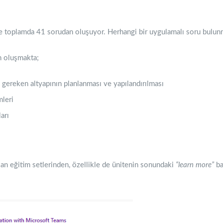
ere toplamda 41 sorudan oluşuyor. Herhangi bir uygulamalı soru bulun
n oluşmakta;
 gereken altyapının planlanması ve yapılandırılması
mleri
arı
lan eğitim setlerinden, özellikle de ünitenin sonundaki
“learn more”
ba