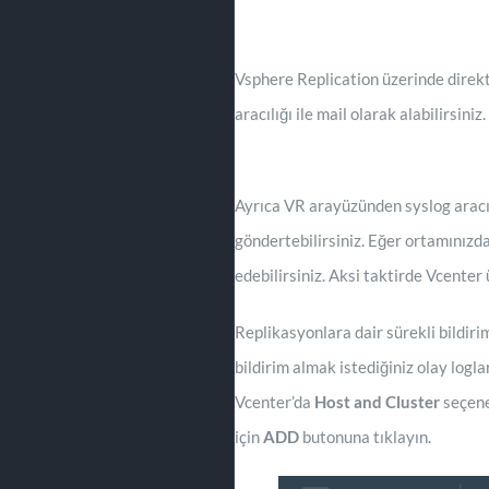
Vsphere Replication üzerinde direkt
aracılığı ile mail olarak alabilirsiniz.
Ayrıca VR arayüzünden syslog aracılığ
göndertebilirsiniz. Eğer ortamınızda
edebilirsiniz. Aksi taktirde Vcenter
Replikasyonlara dair sürekli bildiri
bildirim almak istediğiniz olay logl
Vcenter’da
Host and Cluster
seçene
için
ADD
butonuna tıklayın.