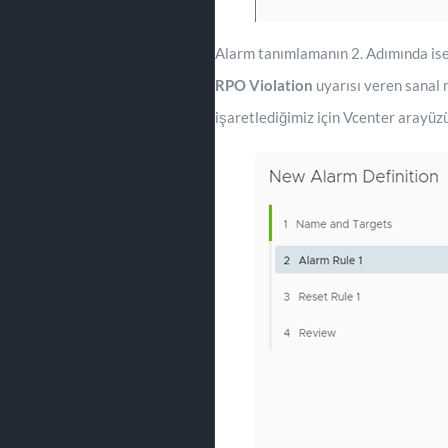
Alarm tanımlamanın 2. Adımında ise 
RPO Violation
uyarısı veren sanal
işaretlediğimiz için Vcenter arayüzü