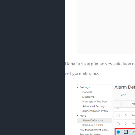
Daha fazla argüman veya aksiyon dah
net görebilirsiniz.