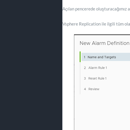
Açılan pencerede oluşturacağımız al
Vsphere Replication ile ilgili tüm ol