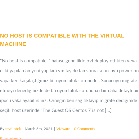
NO HOST IS COMPATIBLE WITH THE VIRTUAL
MACHINE
"No host is compatible.." hatası, genellikle ovf deploy ettikten veya
eski yapılardan yeni yapılara vm taşıdıktan sonra sunucuyu power on
yaparken karşılaştığımız bir uyumluluk sorunudur. Sunucuyu migrate
etmeyi denediğinizde de bu uyumluluk sorununa dair daha detaylı bir
ipucu yakalayabilirsiniz. Örneğin ben sağ tıklayıp migrate dediğimde
seçili host üzerinde "The Guest OS Centos 7 is not [...]
By
tayfuntek
|
March 8th, 2021
|
VMware
|
0 Comments
Read More