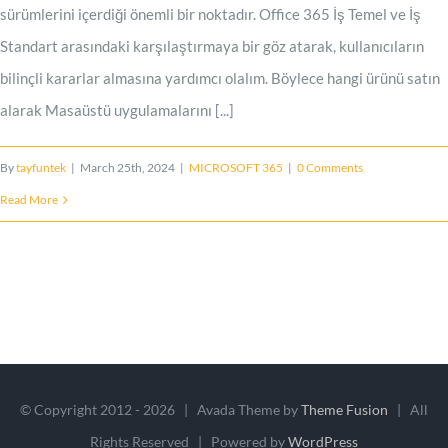
sürümlerini içerdiği önemli bir noktadır. Office 365 İş Temel ve İş
Standart arasındaki karşılaştırmaya bir göz atarak, kullanıcıların
bilinçli kararlar almasına yardımcı olalım. Böylece hangi ürünü satın
alarak Masaüstü uygulamalarını [...]
By
tayfuntek
|
March 25th, 2024
|
MICROSOFT 365
|
0 Comments
Read More
© Copyright 2012 -
2026 | Avada Theme by
Theme Fusion
| All
Rights Reserved | Powered by
WordPress