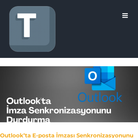
Skip
to
content
Outlook’ta E-posta İmzası Senkronizasyonunu