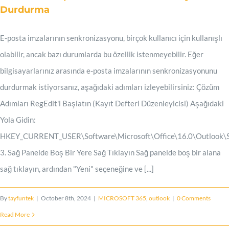
Durdurma
E-posta imzalarının senkronizasyonu, birçok kullanıcı için kullanışlı
olabilir, ancak bazı durumlarda bu özellik istenmeyebilir. Eğer
bilgisayarlarınız arasında e-posta imzalarının senkronizasyonunu
durdurmak istiyorsanız, aşağıdaki adımları izleyebilirsiniz: Çözüm
Adımları RegEdit'i Başlatın (Kayıt Defteri Düzenleyicisi) Aşağıdaki
Yola Gidin:
HKEY_CURRENT_USER\Software\Microsoft\Office\16.0\Outlook\S
3. Sağ Panelde Boş Bir Yere Sağ Tıklayın Sağ panelde boş bir alana
sağ tıklayın, ardından "Yeni" seçeneğine ve [...]
By
tayfuntek
|
October 8th, 2024
|
MICROSOFT 365
,
outlook
|
0 Comments
Read More