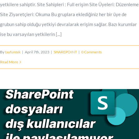
yetkilere sahiptir. Site Sahipleri : Full erişim Site Üyeleri: Düzenleme
Site Ziyaretçieri: Okuma Bu gruplara eklediğiniz her bir üye de
grubun sahip olduğu yetkiyi devralarak erişim sağlar. Bazı kurumlar
ise bu varsayılan yetkilerin [...]
By
tayfuntek
|
April 7th, 2023
|
SHAREPOINT
|
0 Comments
Read More