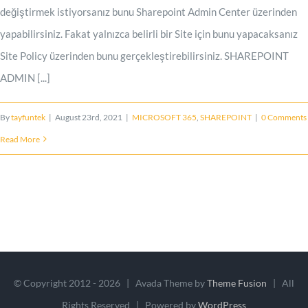
değiştirmek istiyorsanız bunu Sharepoint Admin Center üzerinden
yapabilirsiniz. Fakat yalnızca belirli bir Site için bunu yapacaksanız
Site Policy üzerinden bunu gerçekleştirebilirsiniz. SHAREPOINT
ADMIN [...]
By
tayfuntek
|
August 23rd, 2021
|
MICROSOFT 365
,
SHAREPOINT
|
0 Comments
Read More
© Copyright 2012 -
2026 | Avada Theme by
Theme Fusion
| All
Rights Reserved | Powered by
WordPress